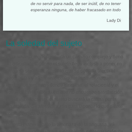
de no servir para nada, de ser inútil, de no tener
esperanza ninguna, de haber fracasado en todo
Lady Di
La soledad del sujeto
Esta amarga lección implica un camino complejo y lleno
de dificultades, donde el sujeto llega incluso a poner en
juego su ser para calibrar lo que su pérdida afecta al
otro. Un tira y afloja ante cualquier frustración, que
tendrá dos territorios donde dirimirse, el relacional y el
solitario. En la medida en que no encuentre satisfacción
por la vía relacional, el sujeto buscará la calma por la
vía privada. Se aferrará a ella para taponar lo que siente
como
pérdida intolerable
.
De esta manera, bajo la amenaza de la angustia, irá
dando consistencia a
un mecanismo de reparación
de