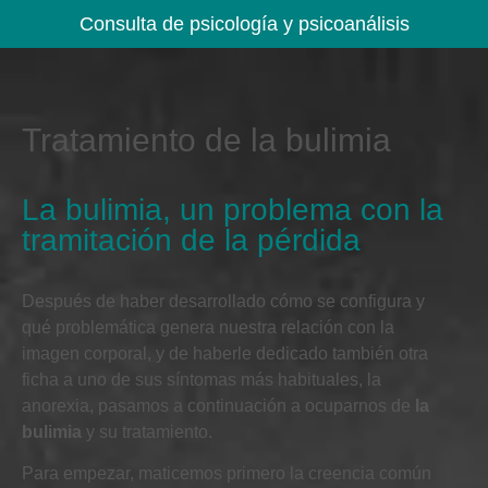
Consulta de psicología y psicoanálisis
Tratamiento de la bulimia
La bulimia, un problema con la
tramitación de la pérdida
Después de haber desarrollado cómo se configura y
qué problemática genera nuestra relación con la
imagen corporal, y de haberle dedicado también otra
ficha a uno de sus síntomas más habituales, la
anorexia, pasamos a continuación a ocuparnos de
la
bulimia
y su tratamiento.
Para empezar, maticemos primero la creencia común