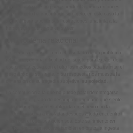
lo que siente que no puede perder. Decimos entonces
que el sujeto ha encontrado su objeto, en este caso la
comida, para taponar sus frustraciones, una tirita a la
hemorragia que siente en su ser.
Un problema relacional
Lo leemos entonces como el resultado de un problema
relacional, de una dificultad del sujeto para extraer de
ese cruce afectivo con el otro los medios para tramitar el
desgarro que se siente. Y su respuesta nos muestra la
dimensión de su tragedia subjetiva,
su soledad
.
La compulsión a la que no puede parar de entregarse
nos indica el grado de desamparo originario que siente.
Una incomprensión establecida en el nexo con la
madre que se va a trasladar después a todo encuentro
difícil con el otro, sea quien sea. Este sufrimiento
en
bruto
provoca un recurso también en bruto, la ingesta