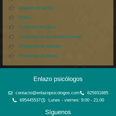
Ataques de pánico
Estrés
Conflictos de pareja
Conflictos con la identidad sexual
Problemas de relación
Problemas de deseo
Enlazo psicólogos
contacto@enlazopsicologos.com
625931685
695445537
Lunes - viernes: 9:00 - 21:00
Síguenos