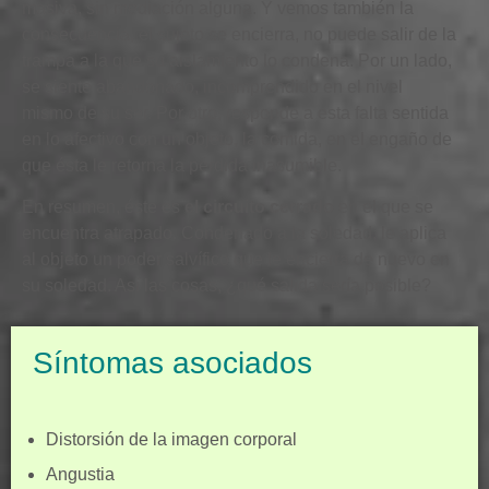
masiva, sin mediación alguna. Y vemos también la
consecuencia,
el sujeto se encierra
, no puede salir de la
trampa a la que su aislamiento lo condena. Por un lado,
se siente abandonado, incomprendido en el nivel
mismo de su ser. Por otro, responde a esta falta sentida
en lo afectivo con un objeto, la comida, en el engaño de
que ésta le retorna la pérdida inasumible.
En resumen, éste es
el circuito cerrado
en el que se
encuentra atrapado. Condenado a la soledad, le aplica
al objeto un poder salvífico que le encierra de nuevo en
su soledad. Así las cosas, ¿qué salida sería posible?
Síntomas asociados
Distorsión de la imagen corporal
Angustia