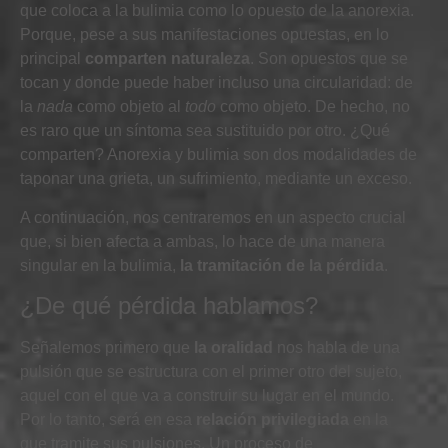
que coloca a la bulimia como lo opuesto de la anorexia.
Porque, pese a sus manifestaciones opuestas,
en lo
principal
comparten naturaleza
. Son opuestos que se
tocan y donde puede haber incluso una circularidad: de
la
nada
como objeto al
todo
como objeto. De hecho, no
es raro que un síntoma sea sustituido por otro. ¿Qué
comparten? Anorexia y bulimia son dos modalidades de
taponar una grieta, un sufrimiento, mediante un exceso.
A continuación, nos centraremos
en un aspecto crucial
que, si bien afecta a ambas, lo hace de una manera
singular en la bulimia,
la tramitación de la pérdida
.
¿De qué pérdida hablamos?
Señalemos primero que
la oralidad
nos habla de una
pulsión que se estructura con el primer otro del sujeto,
aquel con el que va a construir su lugar en el mundo.
Por lo tanto, será en esa
relación privilegiada
en la
que tramite sus pulsiones. Un proceso de