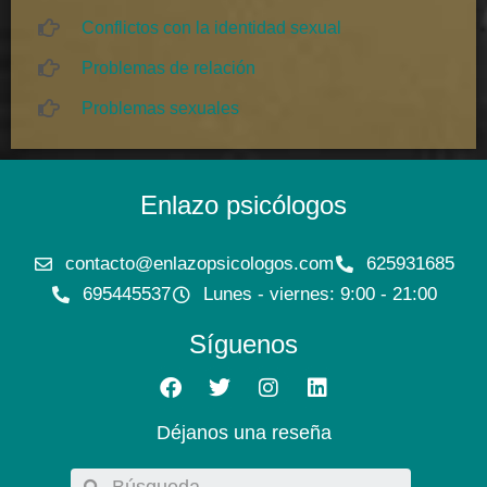
Conflictos con la identidad sexual
Problemas de relación
Problemas sexuales
Enlazo psicólogos
contacto@enlazopsicologos.com
625931685
695445537
Lunes - viernes: 9:00 - 21:00
Síguenos
Déjanos una reseña