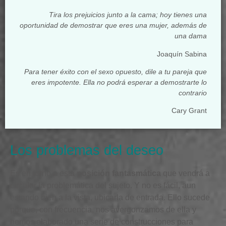
Tira los prejuicios junto a la cama; hoy tienes una
oportunidad de demostrar que eres una mujer, además de
una dama
Joaquín Sabina
Para tener éxito con el sexo opuesto, dile a tu pareja que
eres impotente. Ella no podrá esperar a demostrarte lo
contrario
Cary Grant
Los problemas del deseo
Es en torno a esta
posición fantasmática
que vendrá a
circular la problemática del sujeto. Y no es fácil,
aun
estando bien a la vista,
ubicarla de entrada. Ello sucede
porque, con frecuencia, nos avergonzamos de ella y
hemos elaborado una serie de construcciones para