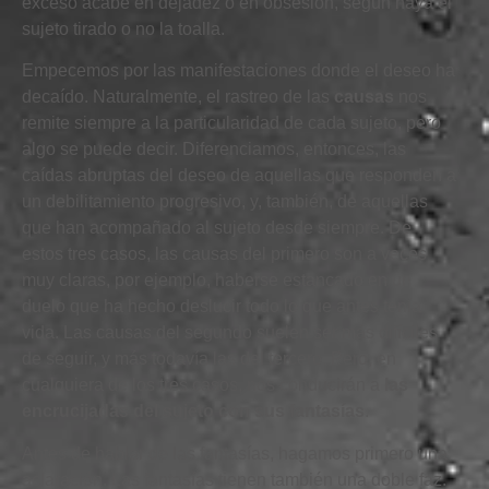
exceso acabe en dejadez o en obsesión, según haya el
sujeto tirado o no la toalla.
Empecemos por las manifestaciones donde el deseo ha
decaído. Naturalmente, el rastreo de
las
causas
nos
remite siempre a la particularidad de cada sujeto, pero
algo se puede decir. Diferenciamos, entonces, las
caídas abruptas del deseo de aquellas que responden a
un debilitamiento progresivo, y, también, de aquellas
que han acompañado al sujeto desde siempre. De
estos tres casos, las causas del primero son a veces
muy claras, por ejemplo, haberse estancado en un
duelo que ha hecho deslucir todo lo que antes tenía
vida. Las causas del segundo suelen ser más difíciles
de seguir, y más todavía las del tercero. Pero, en
cualquiera de los tres casos, nos conducirán a
las
encrucijadas del sujeto con sus fantasías
.
Antes de hablar de las fantasías, hagamos primero una
aclaración. Las fantasías tienen también una doble faz.