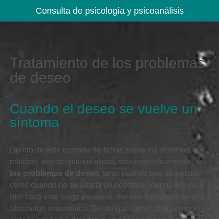
Consulta de psicología y psicoanálisis
Tratamiento de los problemas
de deseo
Cuando el deseo se vuelve un
síntoma
Dentro de este quinteto de fichas sobre los síntomas de
relación, nos ocupamos ahora, más específicamente, de
los problemas de deseo
, tanto cuando nos abandona
como cuando no se aparta de nosotros. Vemos en uno y
otro caso este rasgo excesivo, por eso hablamos de una
afectación sintomática. De ahí que tanto la falta como el