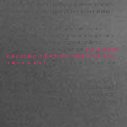
ocultarla. Son nuestros ideales, que vienen a veces a
contrarrestar y ocultar la posición en la que nuestras
pulsiones se satisfacen.
No se trata de que haya que optar entre nuestros
ideales y la matriz de nuestra posición deseante, sino
de que nos podamos hacer cargo del conflicto y
queramos afrontarlo. Decía
Lacan
que
la única cosa de
la que el sujeto se debería sentir culpable es de haber
cedido en su deseo
. Lamentablemente, es lo que suele
suceder.
Pero esa posición saca a la luz nuestras miserias, y
retrocedemos. Porque en ella anida
lo inconfesable
,
nuestro lugar ante el deseo del otro. Hay que aguantar
el tipo para poder escuchar lo que tan férreamente nos
ocultamos y pretendemos ocultar a los demás. Esas
marcas de goce que nos ha ido dejando nuestra historia
particular. Y, sin embargo, aquí estamos ahora, en la