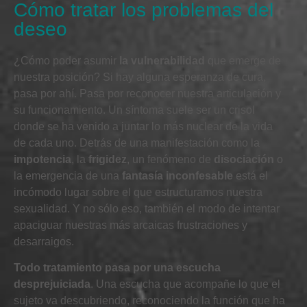
Cómo tratar los problemas del
deseo
¿Cómo poder asumir
la vulnerabilidad
que emerge de
nuestra posición? Si hay alguna esperanza de cura,
pasa por ahí. Pasa por reconocer nuestra articulación y
su funcionamiento. Un síntoma suele ser un crisol
donde se ha venido a juntar lo más nuclear de la vida
de cada uno. Detrás de una manifestación como la
impotencia
, la
frigidez
, un fenómeno de
disociación
o
la emergencia de una
fantasía inconfesable
está el
incómodo lugar sobre el que estructuramos nuestra
sexualidad. Y no sólo eso, también el modo de intentar
apaciguar nuestras más arcaicas frustraciones y
desarraigos.
Todo tratamiento pasa por una escucha
desprejuiciada
. Una escucha que acompañe lo que el
sujeto va descubriendo, reconociendo la función que ha